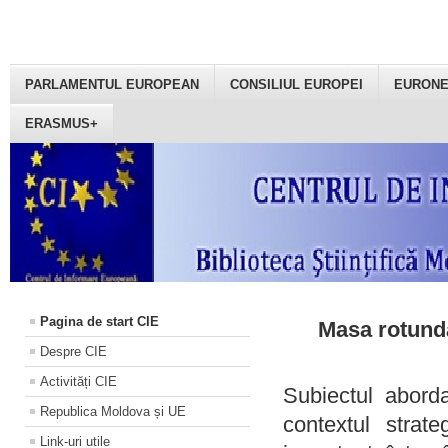
PARLAMENTUL EUROPEAN
CONSILIUL EUROPEI
EURON
ERASMUS+
Pagina de start CIE
Masa rotundă
Despre CIE
Activități CIE
Subiectul aborda
Republica Moldova și UE
contextul strat
Link-uri utile