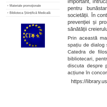
important, întruc
Materiale promoţionale
pentru bunăstar
Biblioteca Științifică Medicală
societății. În con
prevenției și pr
sănătății creierul
Prin această ma
spațiu de dialog 
Catedra de filo
bibliotecari, pent
discuta despre p
acțiune în concord
https://library.