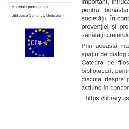
important, întruc
Materiale promoţionale
pentru bunăstar
Biblioteca Științifică Medicală
societății. În con
prevenției și pr
sănătății creierul
Prin această ma
spațiu de dialog 
Catedra de filo
bibliotecari, pent
discuta despre p
acțiune în concord
https://library.