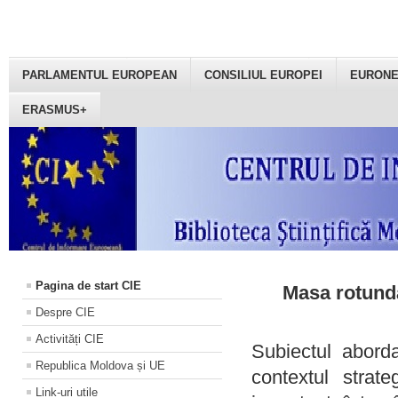
PARLAMENTUL EUROPEAN
CONSILIUL EUROPEI
EURON
ERASMUS+
Pagina de start CIE
Masa rotundă
Despre CIE
Activități CIE
Subiectul aborda
Republica Moldova și UE
contextul strat
Link-uri utile