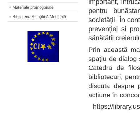
important, întruc
Materiale promoţionale
pentru bunăstar
Biblioteca Științifică Medicală
societății. În con
prevenției și pr
sănătății creierul
Prin această ma
spațiu de dialog 
Catedra de filo
bibliotecari, pent
discuta despre p
acțiune în concord
https://library.