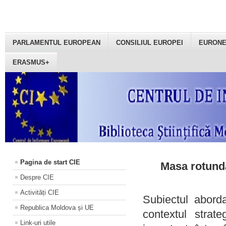
PARLAMENTUL EUROPEAN
CONSILIUL EUROPEI
EURON
ERASMUS+
Pagina de start CIE
Masa rotundă
Despre CIE
Activități CIE
Subiectul aborda
Republica Moldova și UE
contextul strat
Link-uri utile