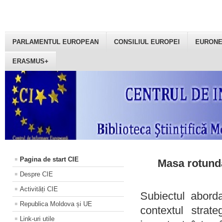
PARLAMENTUL EUROPEAN
CONSILIUL EUROPEI
EURON
ERASMUS+
Pagina de start CIE
Masa rotundă
Despre CIE
Activități CIE
Subiectul aborda
Republica Moldova și UE
contextul strat
Link-uri utile