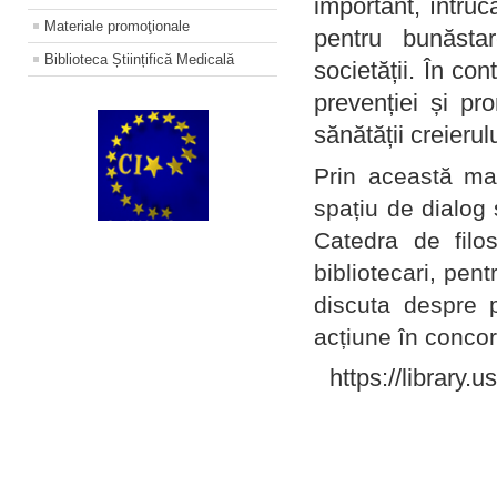
important, întruc
Materiale promoţionale
pentru bunăstar
Biblioteca Științifică Medicală
societății. În con
prevenției și pr
sănătății creierul
Prin această ma
spațiu de dialog 
Catedra de filo
bibliotecari, pent
discuta despre p
acțiune în concord
https://library.