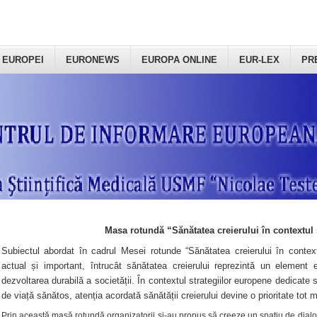
 EUROPEI
EURONEWS
EUROPA ONLINE
EUR-LEX
PR
Masa rotundă “Sănătatea creierului în contextul 
Subiectul abordat în cadrul Mesei rotunde “Sănătatea creierului în context
actual și important, întrucât sănătatea creierului reprezintă un element e
dezvoltarea durabilă a societății. În contextul strategiilor europene dedicate s
de viață sănătos, atenția acordată sănătății creierului devine o prioritate tot 
Prin această masă rotundă organizatorii şi-au propus să creeze un spațiu de dialog