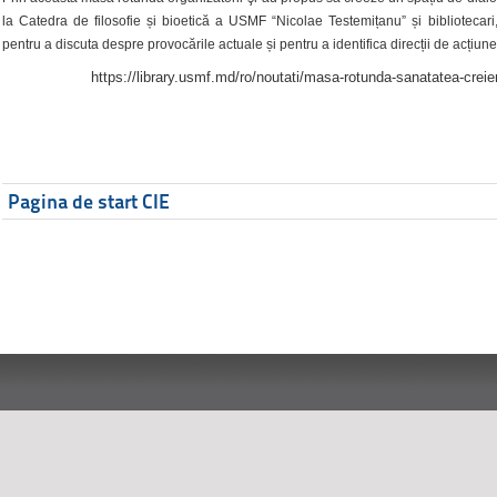
la Catedra de filosofie și bioetică a USMF “Nicolae Testemițanu” și bibliotecari,
pentru a discuta despre provocările actuale și pentru a identifica direcții de acțiune
https://library.usmf.md/ro/noutati/masa-rotunda-sanatatea-creier
Pagina de start CIE