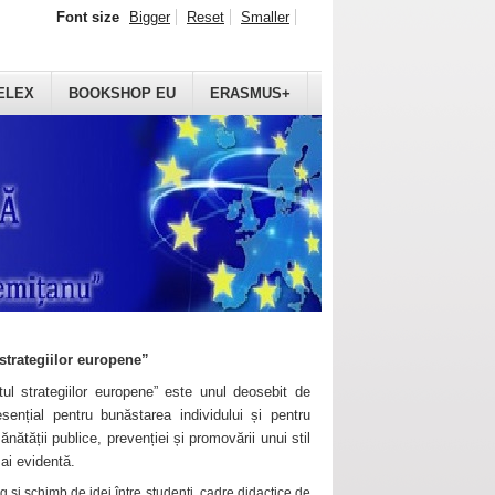
Font size
Bigger
Reset
Smaller
ELEX
BOOKSHOP EU
ERASMUS+
strategiilor europene”
ul strategiilor europene” este unul deosebit de
sențial pentru bunăstarea individului și pentru
ănătății publice, prevenției și promovării unui stil
mai evidentă.
 și schimb de idei între studenți, cadre didactice de