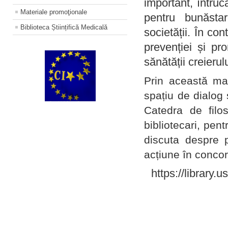
important, întruc
Materiale promoţionale
pentru bunăstar
Biblioteca Științifică Medicală
societății. În con
prevenției și pr
sănătății creierul
Prin această ma
spațiu de dialog 
Catedra de filo
bibliotecari, pent
discuta despre p
acțiune în concord
https://library.