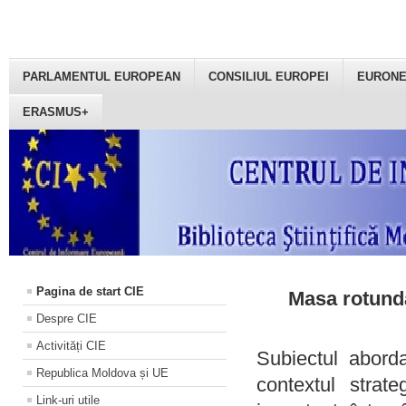
PARLAMENTUL EUROPEAN
CONSILIUL EUROPEI
EURON
ERASMUS+
Pagina de start CIE
Masa rotundă
Despre CIE
Activități CIE
Subiectul aborda
Republica Moldova și UE
contextul strat
Link-uri utile