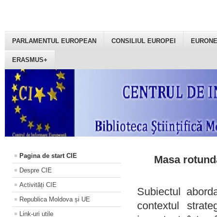
PARLAMENTUL EUROPEAN
CONSILIUL EUROPEI
EURON
ERASMUS+
Pagina de start CIE
Masa rotundă
Despre CIE
Activități CIE
Subiectul aborda
Republica Moldova și UE
contextul strat
Link-uri utile