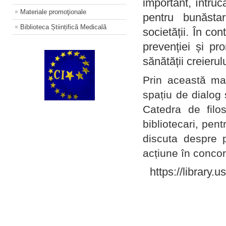
important, întruc
Materiale promoţionale
pentru bunăstar
Biblioteca Științifică Medicală
societății. În con
prevenției și pr
sănătății creierul
Prin această ma
spațiu de dialog 
Catedra de filo
bibliotecari, pent
discuta despre p
acțiune în concord
https://library.