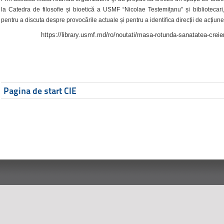
la Catedra de filosofie și bioetică a USMF “Nicolae Testemițanu” și bibliotecari,
pentru a discuta despre provocările actuale și pentru a identifica direcții de acțiune
https://library.usmf.md/ro/noutati/masa-rotunda-sanatatea-creier
Pagina de start CIE