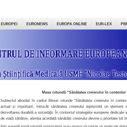
 EUROPEI
EURONEWS
EUROPA ONLINE
EUR-LEX
PR
Masa rotundă “Sănătatea creierului în contextul 
Subiectul abordat în cadrul Mesei rotunde “Sănătatea creierului în context
actual și important, întrucât sănătatea creierului reprezintă un element e
dezvoltarea durabilă a societății. În contextul strategiilor europene dedicate s
de viață sănătos, atenția acordată sănătății creierului devine o prioritate tot 
Prin această masă rotundă organizatorii şi-au propus să creeze un spațiu de dialog