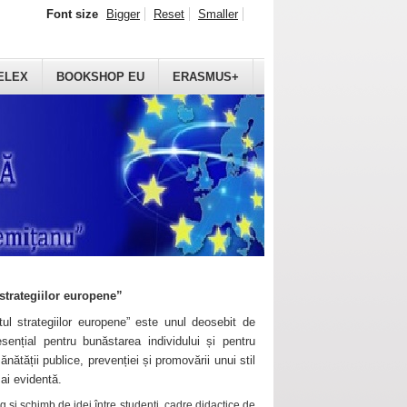
Font size
Bigger
Reset
Smaller
ELEX
BOOKSHOP EU
ERASMUS+
strategiilor europene”
ul strategiilor europene” este unul deosebit de
sențial pentru bunăstarea individului și pentru
ănătății publice, prevenției și promovării unui stil
mai evidentă.
 și schimb de idei între studenți, cadre didactice de