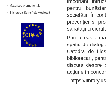
important, întruc
Materiale promoţionale
pentru bunăstar
Biblioteca Științifică Medicală
societății. În con
prevenției și pr
sănătății creierul
Prin această ma
spațiu de dialog 
Catedra de filo
bibliotecari, pent
discuta despre p
acțiune în concord
https://library.