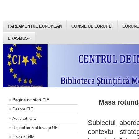
PARLAMENTUL EUROPEAN
CONSILIUL EUROPEI
EURON
ERASMUS+
Pagina de start CIE
Masa rotundă
Despre CIE
Activități CIE
Subiectul aborda
Republica Moldova și UE
contextul strat
Link-uri utile