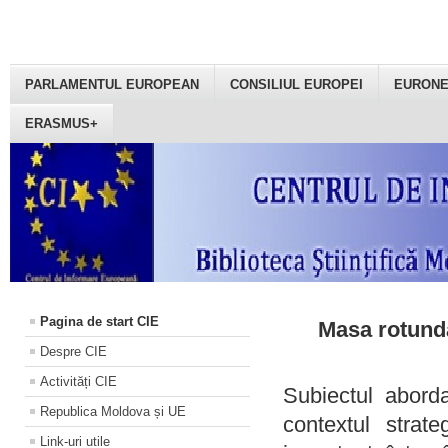
PARLAMENTUL EUROPEAN
CONSILIUL EUROPEI
EURON
ERASMUS+
Pagina de start CIE
Masa rotundă
Despre CIE
Activități CIE
Subiectul aborda
Republica Moldova și UE
contextul strat
Link-uri utile