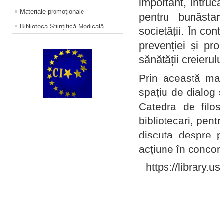
important, întruc
Materiale promoţionale
pentru bunăstar
Biblioteca Științifică Medicală
societății. În con
prevenției și pr
sănătății creierul
Prin această ma
spațiu de dialog 
Catedra de filo
bibliotecari, pent
discuta despre p
acțiune în concord
https://library.