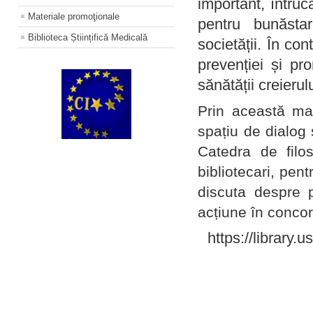
important, întruc
Materiale promoţionale
pentru bunăstar
Biblioteca Științifică Medicală
societății. În con
prevenției și pr
sănătății creierul
Prin această ma
spațiu de dialog 
Catedra de filo
bibliotecari, pent
discuta despre p
acțiune în concord
https://library.