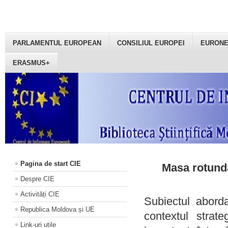
PARLAMENTUL EUROPEAN
CONSILIUL EUROPEI
EURON
ERASMUS+
Pagina de start CIE
Masa rotundă
Despre CIE
Activități CIE
Subiectul aborda
Republica Moldova și UE
contextul strat
Link-uri utile