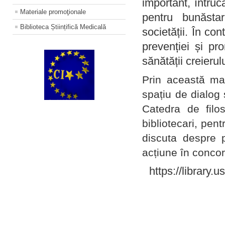
important, întruc
Materiale promoţionale
pentru bunăstar
Biblioteca Științifică Medicală
societății. În con
prevenției și pr
sănătății creierul
Prin această ma
spațiu de dialog 
Catedra de filo
bibliotecari, pent
discuta despre p
acțiune în concord
https://library.