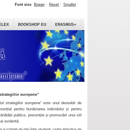
Font size
Bigger
Reset
Smaller
ELEX
BOOKSHOP EU
ERASMUS+
strategiilor europene”
ul strategiilor europene” este unul deosebit de
sențial pentru bunăstarea individului și pentru
ănătății publice, prevenției și promovării unui stil
mai evidentă.
 și schimb de idei între studenți, cadre didactice de