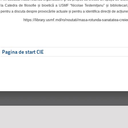
la Catedra de filosofie și bioetică a USMF “Nicolae Testemițanu” și bibliotecari,
pentru a discuta despre provocările actuale și pentru a identifica direcții de acțiune
https://library.usmf.md/ro/noutati/masa-rotunda-sanatatea-creier
Pagina de start CIE