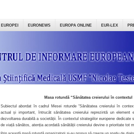
 EUROPEI
EURONEWS
EUROPA ONLINE
EUR-LEX
PR
Masa rotundă “Sănătatea creierului în contextul 
Subiectul abordat în cadrul Mesei rotunde “Sănătatea creierului în context
actual și important, întrucât sănătatea creierului reprezintă un element e
dezvoltarea durabilă a societății. În contextul strategiilor europene dedicate s
de viață sănătos, atenția acordată sănătății creierului devine o prioritate tot 
Prin această masă rotundă organizatorii şi-au propus să creeze un spațiu de dialog