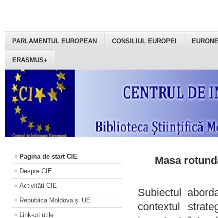
PARLAMENTUL EUROPEAN
CONSILIUL EUROPEI
EURON
ERASMUS+
Pagina de start CIE
Masa rotundă
Despre CIE
Activități CIE
Subiectul aborda
Republica Moldova și UE
contextul strat
Link-uri utile