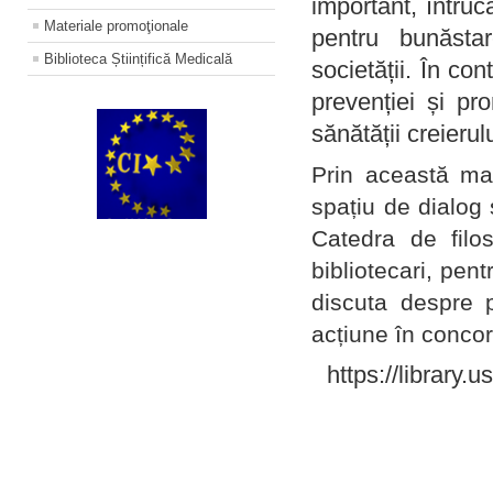
important, întruc
Materiale promoţionale
pentru bunăstar
Biblioteca Științifică Medicală
societății. În con
prevenției și pr
sănătății creierul
Prin această ma
spațiu de dialog 
Catedra de filo
bibliotecari, pent
discuta despre p
acțiune în concord
https://library.