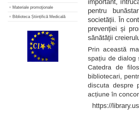
important, întruc
Materiale promoţionale
pentru bunăstar
Biblioteca Științifică Medicală
societății. În con
prevenției și pr
sănătății creierul
Prin această ma
spațiu de dialog 
Catedra de filo
bibliotecari, pent
discuta despre p
acțiune în concord
https://library.