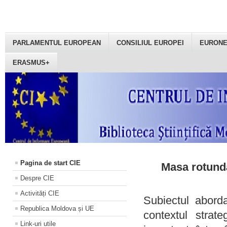
PARLAMENTUL EUROPEAN
CONSILIUL EUROPEI
EURON
ERASMUS+
Pagina de start CIE
Masa rotundă
Despre CIE
Activități CIE
Subiectul aborda
Republica Moldova și UE
contextul strat
Link-uri utile