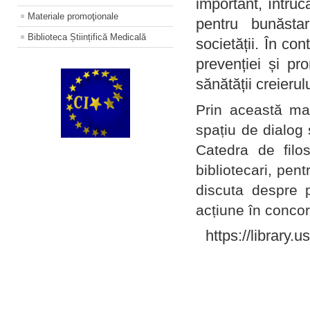
important, întruc
Materiale promoţionale
pentru bunăstar
Biblioteca Științifică Medicală
societății. În con
prevenției și pr
sănătății creierul
Prin această ma
spațiu de dialog 
Catedra de filo
bibliotecari, pent
discuta despre p
acțiune în concord
https://library.