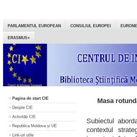
PARLAMENTUL EUROPEAN
CONSILIUL EUROPEI
EURON
ERASMUS+
Pagina de start CIE
Masa rotundă
Despre CIE
Activități CIE
Subiectul aborda
Republica Moldova și UE
contextul strat
Link-uri utile