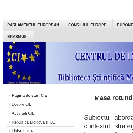
PARLAMENTUL EUROPEAN
CONSILIUL EUROPEI
EURON
ERASMUS+
Pagina de start CIE
Masa rotundă
Despre CIE
Activități CIE
Subiectul aborda
Republica Moldova și UE
contextul strat
Link-uri utile