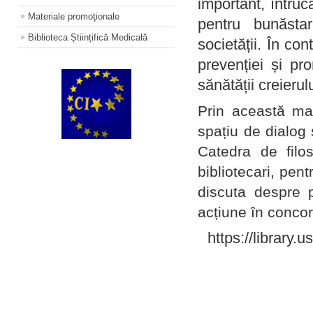
important, întruc
Materiale promoţionale
pentru bunăstar
Biblioteca Științifică Medicală
societății. În con
prevenției și pr
sănătății creierul
Prin această ma
spațiu de dialog 
Catedra de filo
bibliotecari, pent
discuta despre p
acțiune în concord
https://library.