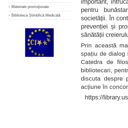
important, întruc
Materiale promoţionale
pentru bunăstar
Biblioteca Științifică Medicală
societății. În con
prevenției și pr
sănătății creierul
Prin această ma
spațiu de dialog 
Catedra de filo
bibliotecari, pent
discuta despre p
acțiune în concord
https://library.