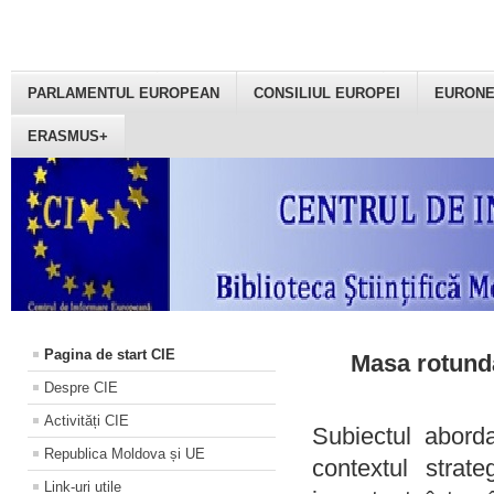
PARLAMENTUL EUROPEAN
CONSILIUL EUROPEI
EURON
ERASMUS+
Pagina de start CIE
Masa rotundă
Despre CIE
Activități CIE
Subiectul aborda
Republica Moldova și UE
contextul strat
Link-uri utile