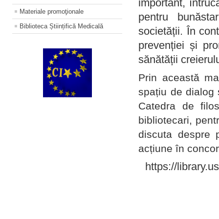
important, întruc
Materiale promoţionale
pentru bunăstar
Biblioteca Științifică Medicală
societății. În con
prevenției și pr
sănătății creierul
Prin această ma
spațiu de dialog 
Catedra de filo
bibliotecari, pent
discuta despre p
acțiune în concord
https://library.