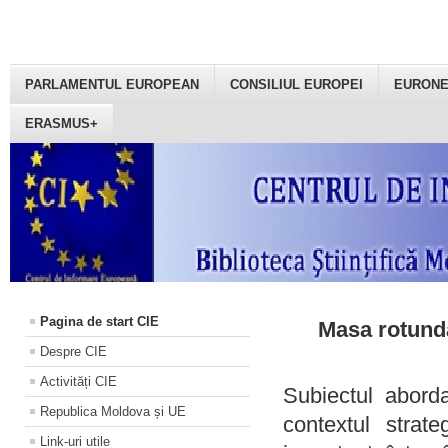
PARLAMENTUL EUROPEAN
CONSILIUL EUROPEI
EURON
ERASMUS+
Pagina de start CIE
Masa rotundă
Despre CIE
Activități CIE
Subiectul aborda
Republica Moldova și UE
contextul strat
Link-uri utile