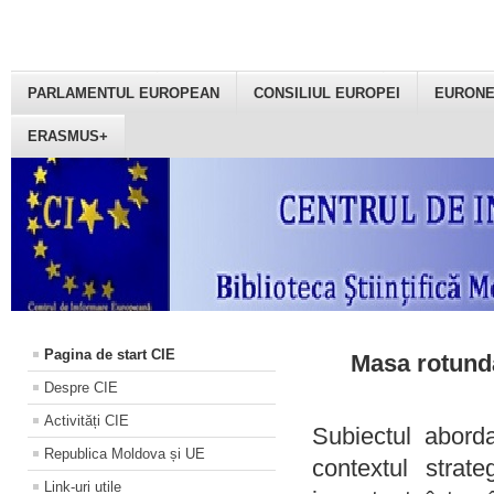
PARLAMENTUL EUROPEAN
CONSILIUL EUROPEI
EURON
ERASMUS+
Pagina de start CIE
Masa rotundă
Despre CIE
Activități CIE
Subiectul aborda
Republica Moldova și UE
contextul strat
Link-uri utile