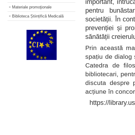
important, întruc
Materiale promoţionale
pentru bunăstar
Biblioteca Științifică Medicală
societății. În con
prevenției și pr
sănătății creierul
Prin această ma
spațiu de dialog 
Catedra de filo
bibliotecari, pent
discuta despre p
acțiune în concord
https://library.