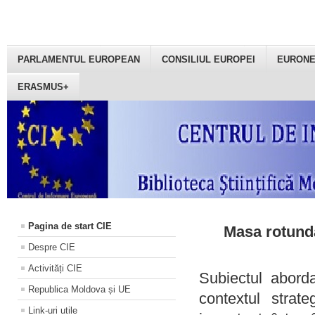
PARLAMENTUL EUROPEAN
CONSILIUL EUROPEI
EURON
ERASMUS+
Pagina de start CIE
Masa rotundă
Despre CIE
Activități CIE
Subiectul aborda
Republica Moldova și UE
contextul strat
Link-uri utile