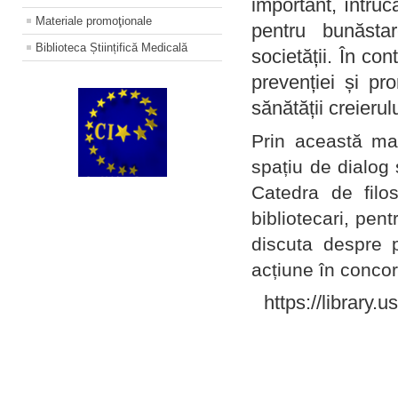
important, întruc
Materiale promoţionale
pentru bunăstar
Biblioteca Științifică Medicală
societății. În con
prevenției și pr
sănătății creierul
Prin această ma
spațiu de dialog 
Catedra de filo
bibliotecari, pent
discuta despre p
acțiune în concord
https://library.