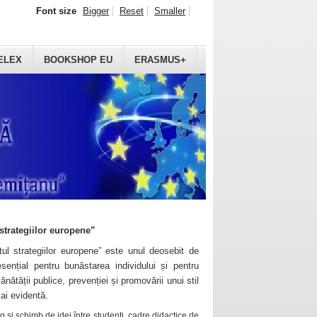
Font size
Bigger
Reset
Smaller
ELEX
BOOKSHOP EU
ERASMUS+
strategiilor europene”
ul strategiilor europene” este unul deosebit de
sențial pentru bunăstarea individului și pentru
ănătății publice, prevenției și promovării unui stil
mai evidentă.
 și schimb de idei între studenți, cadre didactice de