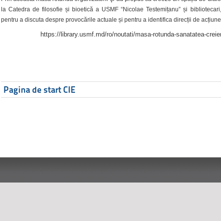
la Catedra de filosofie și bioetică a USMF “Nicolae Testemițanu” și bibliotecari,
pentru a discuta despre provocările actuale și pentru a identifica direcții de acțiune
https://library.usmf.md/ro/noutati/masa-rotunda-sanatatea-creier
Pagina de start CIE