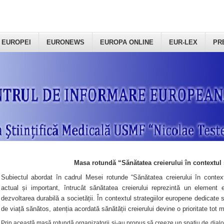
 EUROPEI
EURONEWS
EUROPA ONLINE
EUR-LEX
PR
Masa rotundă “Sănătatea creierului în contextul 
Subiectul abordat în cadrul Mesei rotunde “Sănătatea creierului în context
actual și important, întrucât sănătatea creierului reprezintă un element e
dezvoltarea durabilă a societății. În contextul strategiilor europene dedicate s
de viață sănătos, atenția acordată sănătății creierului devine o prioritate tot 
Prin această masă rotundă organizatorii şi-au propus să creeze un spațiu de dialog