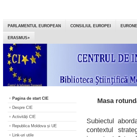
PARLAMENTUL EUROPEAN
CONSILIUL EUROPEI
EURON
ERASMUS+
Pagina de start CIE
Masa rotundă
Despre CIE
Activități CIE
Subiectul aborda
Republica Moldova și UE
contextul strat
Link-uri utile