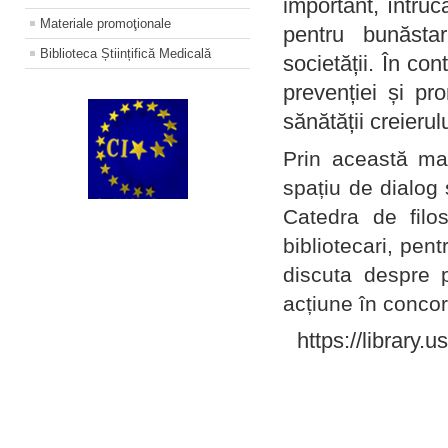
important, întruc
Materiale promoţionale
pentru bunăstar
Biblioteca Științifică Medicală
societății. În con
prevenției și pr
sănătății creierul
Prin această ma
spațiu de dialog 
Catedra de filo
bibliotecari, pent
discuta despre p
acțiune în concord
https://library.