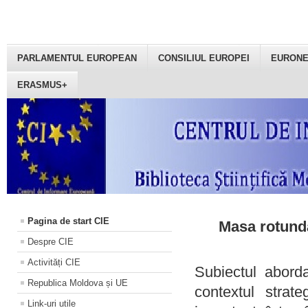
PARLAMENTUL EUROPEAN
CONSILIUL EUROPEI
EURON
ERASMUS+
Pagina de start CIE
Masa rotundă
Despre CIE
Activități CIE
Subiectul aborda
Republica Moldova și UE
contextul strat
Link-uri utile