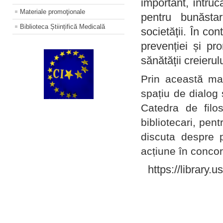
important, întruc
Materiale promoţionale
pentru bunăstar
Biblioteca Științifică Medicală
societății. În con
prevenției și pr
sănătății creierul
Prin această ma
spațiu de dialog 
Catedra de filo
bibliotecari, pent
discuta despre p
acțiune în concord
https://library.