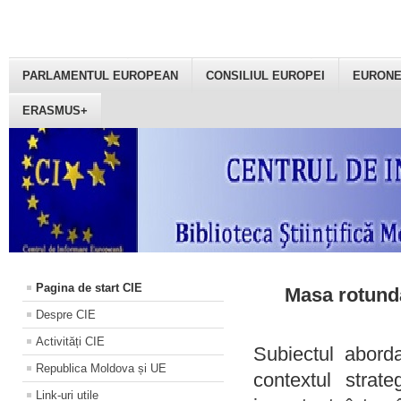
PARLAMENTUL EUROPEAN
CONSILIUL EUROPEI
EURON
ERASMUS+
Pagina de start CIE
Masa rotundă
Despre CIE
Activități CIE
Subiectul aborda
Republica Moldova și UE
contextul strat
Link-uri utile