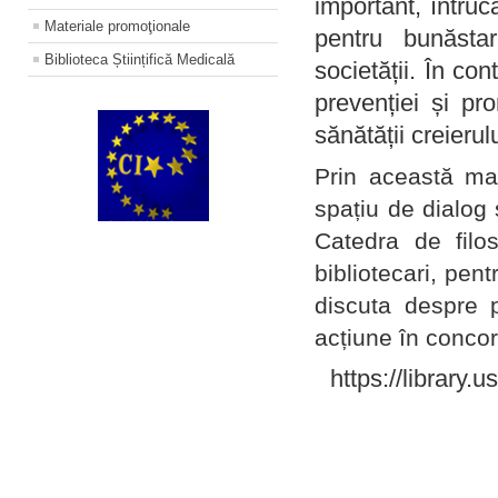
important, întruc
Materiale promoţionale
pentru bunăstar
Biblioteca Științifică Medicală
societății. În con
prevenției și pr
sănătății creierul
Prin această ma
spațiu de dialog 
Catedra de filo
bibliotecari, pent
discuta despre p
acțiune în concord
https://library.