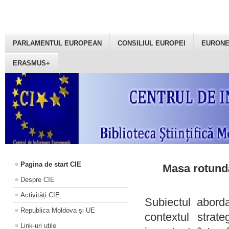
PARLAMENTUL EUROPEAN
CONSILIUL EUROPEI
EURON
ERASMUS+
Pagina de start CIE
Masa rotundă
Despre CIE
Activități CIE
Subiectul aborda
Republica Moldova și UE
contextul strat
Link-uri utile