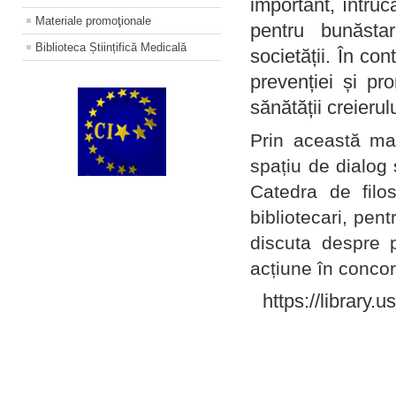
important, întruc
Materiale promoţionale
pentru bunăstar
Biblioteca Științifică Medicală
societății. În con
prevenției și pr
sănătății creierul
Prin această ma
spațiu de dialog 
Catedra de filo
bibliotecari, pent
discuta despre p
acțiune în concord
https://library.