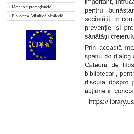
important, întruc
Materiale promoţionale
pentru bunăstar
Biblioteca Științifică Medicală
societății. În con
prevenției și pr
sănătății creierul
Prin această ma
spațiu de dialog 
Catedra de filo
bibliotecari, pent
discuta despre p
acțiune în concord
https://library.