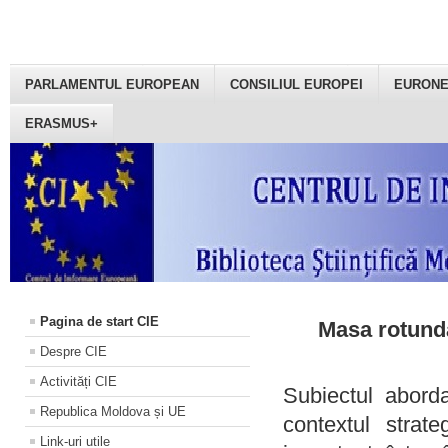
PARLAMENTUL EUROPEAN
CONSILIUL EUROPEI
EURON
ERASMUS+
Pagina de start CIE
Masa rotundă
Despre CIE
Activități CIE
Subiectul aborda
Republica Moldova și UE
contextul strat
Link-uri utile