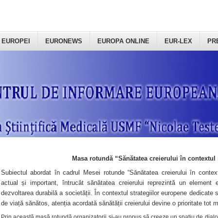
 EUROPEI
EURONEWS
EUROPA ONLINE
EUR-LEX
PR
Masa rotundă “Sănătatea creierului în contextul 
Subiectul abordat în cadrul Mesei rotunde “Sănătatea creierului în context
actual și important, întrucât sănătatea creierului reprezintă un element e
dezvoltarea durabilă a societății. În contextul strategiilor europene dedicate s
de viață sănătos, atenția acordată sănătății creierului devine o prioritate tot 
Prin această masă rotundă organizatorii şi-au propus să creeze un spațiu de dialog