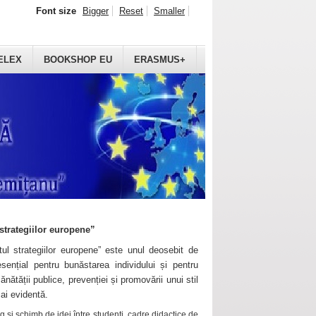
Font size
Bigger
Reset
Smaller
ELEX
BOOKSHOP EU
ERASMUS+
strategiilor europene”
ul strategiilor europene” este unul deosebit de
sențial pentru bunăstarea individului și pentru
ănătății publice, prevenției și promovării unui stil
mai evidentă.
 și schimb de idei între studenți, cadre didactice de