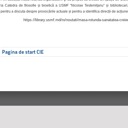
la Catedra de filosofie și bioetică a USMF “Nicolae Testemițanu” și bibliotecari,
pentru a discuta despre provocările actuale și pentru a identifica direcții de acțiune
https://library.usmf.md/ro/noutati/masa-rotunda-sanatatea-creier
Pagina de start CIE