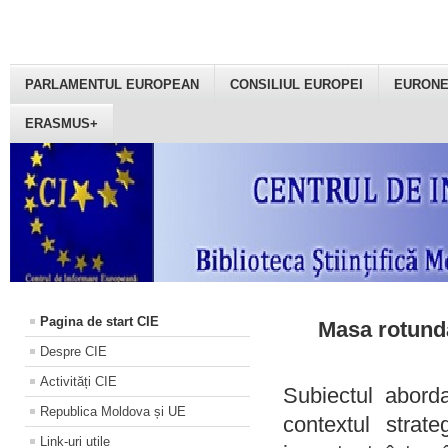
PARLAMENTUL EUROPEAN
CONSILIUL EUROPEI
EURON
ERASMUS+
Pagina de start CIE
Masa rotundă
Despre CIE
Activități CIE
Subiectul aborda
Republica Moldova și UE
contextul strat
Link-uri utile