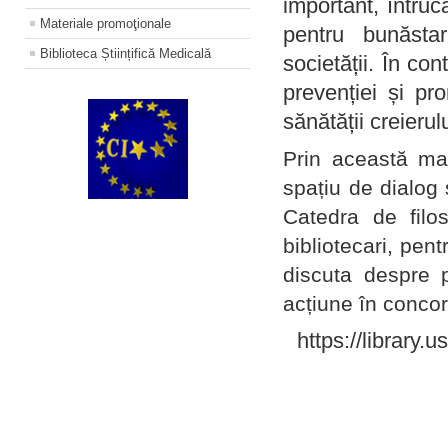
important, întruc
Materiale promoţionale
pentru bunăstar
Biblioteca Științifică Medicală
societății. În con
prevenției și pr
sănătății creierul
Prin această ma
spațiu de dialog 
Catedra de filo
bibliotecari, pent
discuta despre p
acțiune în concord
https://library.