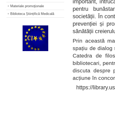
important, întruc
Materiale promoţionale
pentru bunăstar
Biblioteca Științifică Medicală
societății. În con
prevenției și pr
sănătății creierul
Prin această ma
spațiu de dialog 
Catedra de filo
bibliotecari, pent
discuta despre p
acțiune în concord
https://library.