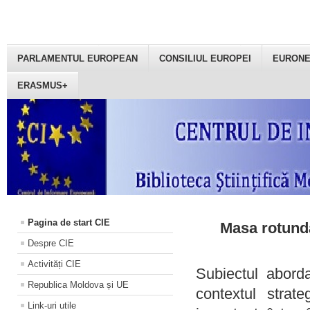
PARLAMENTUL EUROPEAN
CONSILIUL EUROPEI
EURON
ERASMUS+
Pagina de start CIE
Masa rotundă
Despre CIE
Activități CIE
Subiectul aborda
Republica Moldova și UE
contextul strat
Link-uri utile