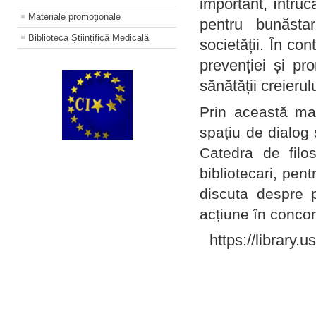
important, întruc
Materiale promoţionale
pentru bunăstar
Biblioteca Științifică Medicală
societății. În con
prevenției și pr
sănătății creierul
Prin această ma
spațiu de dialog 
Catedra de filo
bibliotecari, pent
discuta despre p
acțiune în concord
https://library.