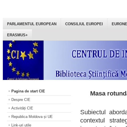
PARLAMENTUL EUROPEAN
CONSILIUL EUROPEI
EURON
ERASMUS+
Pagina de start CIE
Masa rotundă
Despre CIE
Activități CIE
Subiectul aborda
Republica Moldova și UE
contextul strat
Link-uri utile