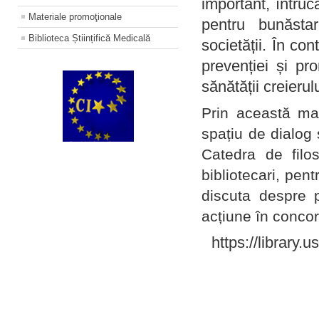
important, întruc
Materiale promoţionale
pentru bunăstar
Biblioteca Științifică Medicală
societății. În con
prevenției și pr
sănătății creierul
Prin această ma
spațiu de dialog 
Catedra de filo
bibliotecari, pent
discuta despre p
acțiune în concord
https://library.