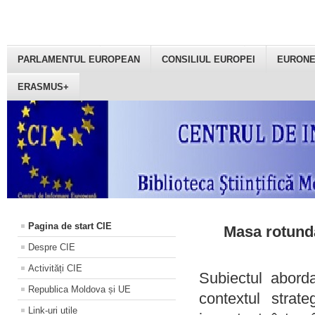
PARLAMENTUL EUROPEAN
CONSILIUL EUROPEI
EURON
ERASMUS+
Pagina de start CIE
Masa rotundă
Despre CIE
Activități CIE
Subiectul aborda
Republica Moldova și UE
contextul strat
Link-uri utile