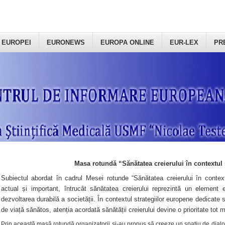
 EUROPEI
EURONEWS
EUROPA ONLINE
EUR-LEX
PR
Masa rotundă “Sănătatea creierului în contextul 
Subiectul abordat în cadrul Mesei rotunde “Sănătatea creierului în context
actual și important, întrucât sănătatea creierului reprezintă un element e
dezvoltarea durabilă a societății. În contextul strategiilor europene dedicate s
de viață sănătos, atenția acordată sănătății creierului devine o prioritate tot 
Prin această masă rotundă organizatorii şi-au propus să creeze un spațiu de dialog