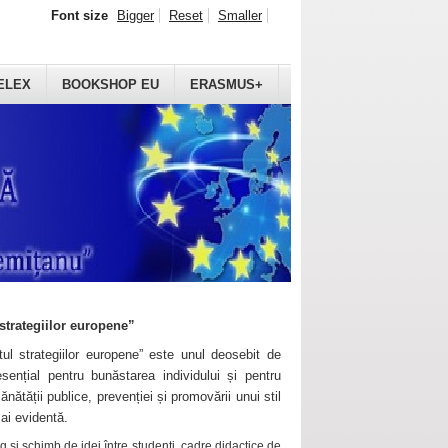
Font size
Bigger
Reset
Smaller
ELEX
BOOKSHOP EU
ERASMUS+
strategiilor europene”
ul strategiilor europene” este unul deosebit de
sențial pentru bunăstarea individului și pentru
ănătății publice, prevenției și promovării unui stil
mai evidentă.
 și schimb de idei între studenți, cadre didactice de