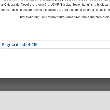
la Catedra de filosofie și bioetică a USMF “Nicolae Testemițanu” și bibliotecari,
pentru a discuta despre provocările actuale și pentru a identifica direcții de acțiune
https://library.usmf.md/ro/noutati/masa-rotunda-sanatatea-creier
Pagina de start CIE