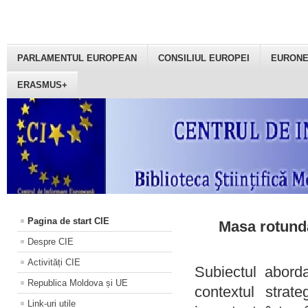
PARLAMENTUL EUROPEAN
CONSILIUL EUROPEI
EURON
ERASMUS+
Pagina de start CIE
Masa rotundă
Despre CIE
Activități CIE
Subiectul aborda
Republica Moldova și UE
contextul strat
Link-uri utile