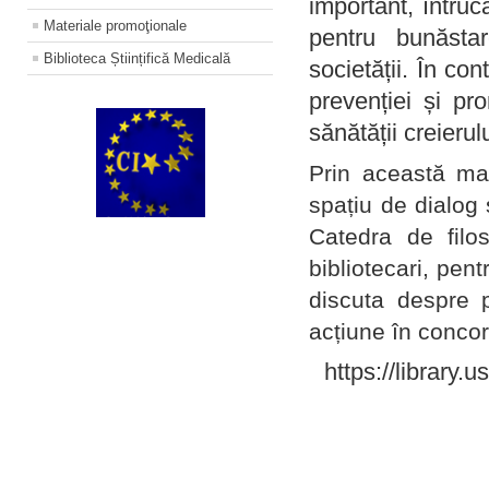
important, întruc
Materiale promoţionale
pentru bunăstar
Biblioteca Științifică Medicală
societății. În con
prevenției și pr
sănătății creierul
Prin această ma
spațiu de dialog 
Catedra de filo
bibliotecari, pent
discuta despre p
acțiune în concord
https://library.