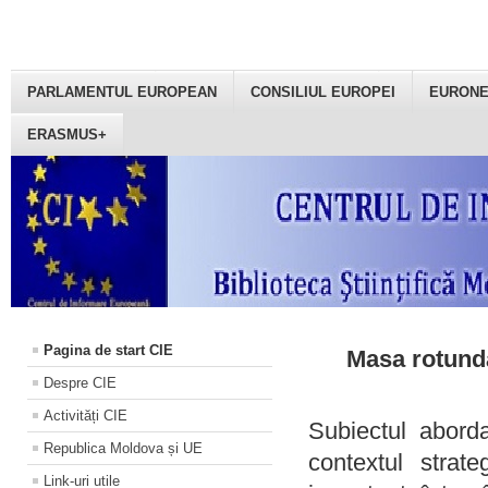
PARLAMENTUL EUROPEAN
CONSILIUL EUROPEI
EURON
ERASMUS+
Pagina de start CIE
Masa rotundă
Despre CIE
Activități CIE
Subiectul aborda
Republica Moldova și UE
contextul strat
Link-uri utile