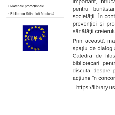
important, întruc
Materiale promoţionale
pentru bunăstar
Biblioteca Științifică Medicală
societății. În con
prevenției și pr
sănătății creierul
Prin această ma
spațiu de dialog 
Catedra de filo
bibliotecari, pent
discuta despre p
acțiune în concord
https://library.