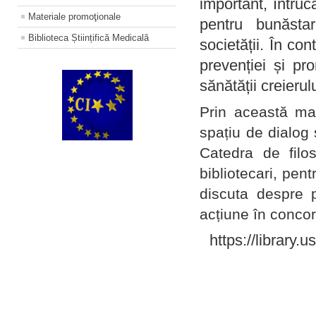
important, întruc
Materiale promoţionale
pentru bunăstar
Biblioteca Științifică Medicală
societății. În con
prevenției și pr
sănătății creierul
Prin această ma
spațiu de dialog 
Catedra de filo
bibliotecari, pent
discuta despre p
acțiune în concord
https://library.