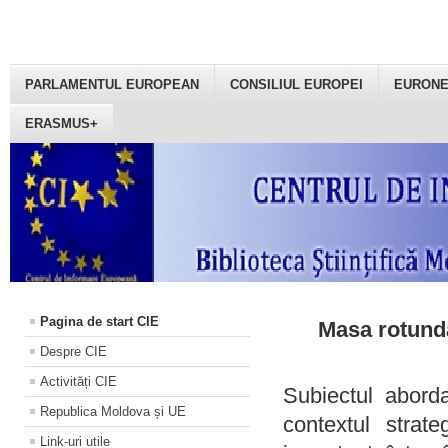
PARLAMENTUL EUROPEAN
CONSILIUL EUROPEI
EURON
ERASMUS+
Pagina de start CIE
Masa rotundă
Despre CIE
Activități CIE
Subiectul aborda
Republica Moldova și UE
contextul strat
Link-uri utile