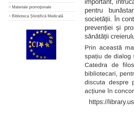
important, întruc
Materiale promoţionale
pentru bunăstar
Biblioteca Științifică Medicală
societății. În con
prevenției și pr
sănătății creierul
Prin această ma
spațiu de dialog 
Catedra de filo
bibliotecari, pent
discuta despre p
acțiune în concord
https://library.