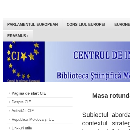
PARLAMENTUL EUROPEAN
CONSILIUL EUROPEI
EURON
ERASMUS+
Pagina de start CIE
Masa rotundă
Despre CIE
Activități CIE
Subiectul aborda
Republica Moldova și UE
contextul strat
Link-uri utile