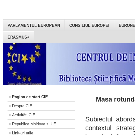
PARLAMENTUL EUROPEAN
CONSILIUL EUROPEI
EURON
ERASMUS+
Pagina de start CIE
Masa rotundă
Despre CIE
Activități CIE
Subiectul aborda
Republica Moldova și UE
contextul strat
Link-uri utile