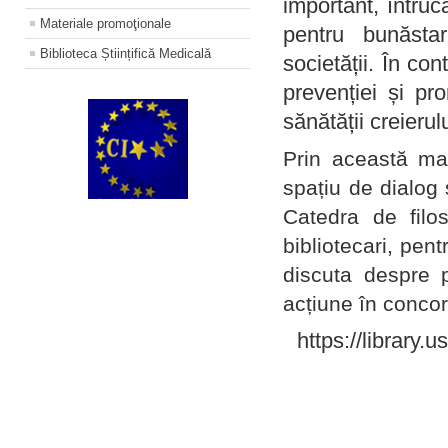
important, întruc
Materiale promoţionale
pentru bunăstar
Biblioteca Științifică Medicală
societății. În con
prevenției și pr
sănătății creierul
Prin această ma
spațiu de dialog 
Catedra de filo
bibliotecari, pent
discuta despre p
acțiune în concord
https://library.