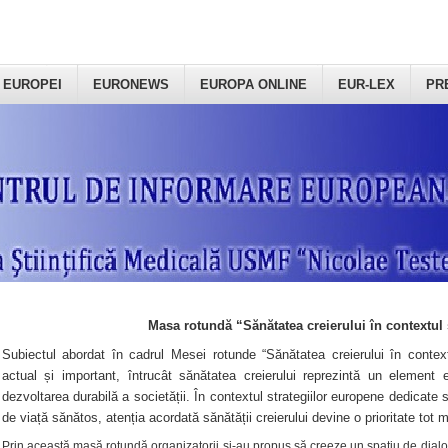
 EUROPEI
EURONEWS
EUROPA ONLINE
EUR-LEX
PR
Masa rotundă “Sănătatea creierului în contextul 
Subiectul abordat în cadrul Mesei rotunde “Sănătatea creierului în context
actual și important, întrucât sănătatea creierului reprezintă un element e
dezvoltarea durabilă a societății. În contextul strategiilor europene dedicate s
de viață sănătos, atenția acordată sănătății creierului devine o prioritate tot 
Prin această masă rotundă organizatorii şi-au propus să creeze un spațiu de dialog