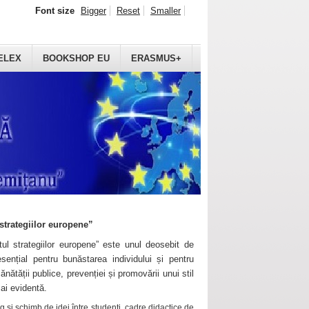
Font size
Bigger
Reset
Smaller
ELEX
BOOKSHOP EU
ERASMUS+
strategiilor europene”
ul strategiilor europene” este unul deosebit de
sențial pentru bunăstarea individului și pentru
ănătății publice, prevenției și promovării unui stil
mai evidentă.
 și schimb de idei între studenți, cadre didactice de