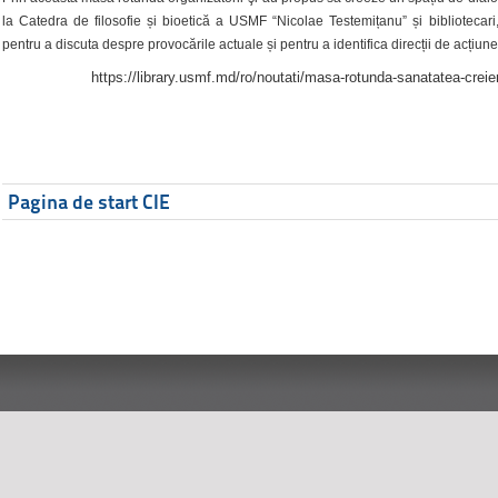
la Catedra de filosofie și bioetică a USMF “Nicolae Testemițanu” și bibliotecari,
pentru a discuta despre provocările actuale și pentru a identifica direcții de acțiune
https://library.usmf.md/ro/noutati/masa-rotunda-sanatatea-creier
Pagina de start CIE