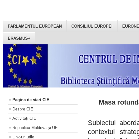
PARLAMENTUL EUROPEAN
CONSILIUL EUROPEI
EURON
ERASMUS+
Pagina de start CIE
Masa rotundă
Despre CIE
Activități CIE
Subiectul aborda
Republica Moldova și UE
contextul strat
Link-uri utile