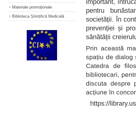
important, întruc
Materiale promoţionale
pentru bunăstar
Biblioteca Științifică Medicală
societății. În con
prevenției și pr
sănătății creierul
Prin această ma
spațiu de dialog 
Catedra de filo
bibliotecari, pent
discuta despre p
acțiune în concord
https://library.