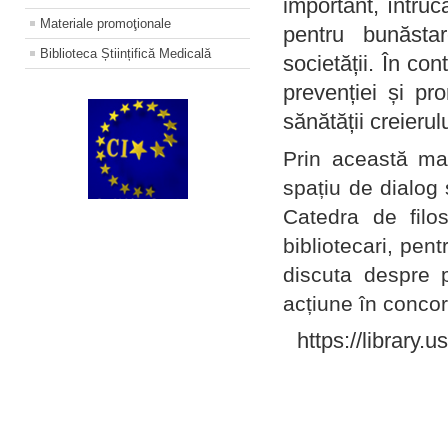
important, întruc
Materiale promoţionale
pentru bunăstar
Biblioteca Științifică Medicală
societății. În con
prevenției și pr
sănătății creierul
Prin această ma
spațiu de dialog 
Catedra de filo
bibliotecari, pent
discuta despre p
acțiune în concord
https://library.