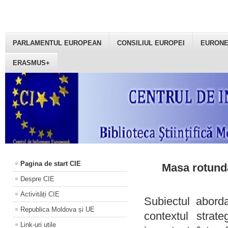
PARLAMENTUL EUROPEAN
CONSILIUL EUROPEI
EURON
ERASMUS+
Pagina de start CIE
Masa rotundă
Despre CIE
Activități CIE
Subiectul aborda
Republica Moldova și UE
contextul strat
Link-uri utile