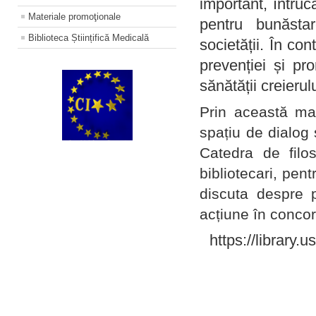
important, întruc
Materiale promoţionale
pentru bunăstar
Biblioteca Științifică Medicală
societății. În con
prevenției și pr
sănătății creierul
Prin această ma
spațiu de dialog 
Catedra de filo
bibliotecari, pent
discuta despre p
acțiune în concord
https://library.