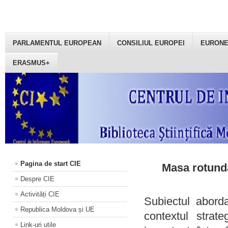
PARLAMENTUL EUROPEAN
CONSILIUL EUROPEI
EURON
ERASMUS+
Pagina de start CIE
Masa rotundă
Despre CIE
Activități CIE
Subiectul aborda
Republica Moldova și UE
contextul strat
Link-uri utile