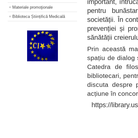
important, întruc
Materiale promoţionale
pentru bunăstar
Biblioteca Științifică Medicală
societății. În con
prevenției și pr
sănătății creierul
Prin această ma
spațiu de dialog 
Catedra de filo
bibliotecari, pent
discuta despre p
acțiune în concord
https://library.