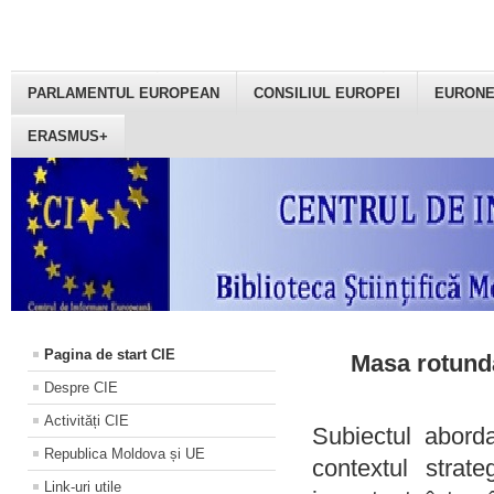
PARLAMENTUL EUROPEAN
CONSILIUL EUROPEI
EURON
ERASMUS+
Pagina de start CIE
Masa rotundă
Despre CIE
Activități CIE
Subiectul aborda
Republica Moldova și UE
contextul strat
Link-uri utile