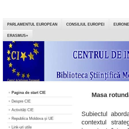
PARLAMENTUL EUROPEAN
CONSILIUL EUROPEI
EURON
ERASMUS+
Pagina de start CIE
Masa rotundă
Despre CIE
Activități CIE
Subiectul aborda
Republica Moldova și UE
contextul strat
Link-uri utile