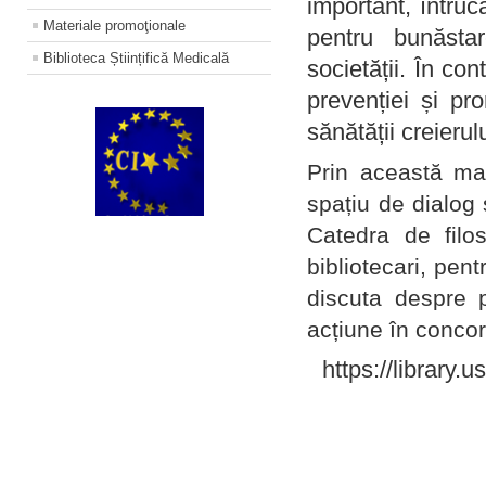
important, întruc
Materiale promoţionale
pentru bunăstar
Biblioteca Științifică Medicală
societății. În con
prevenției și pr
sănătății creierul
Prin această ma
spațiu de dialog 
Catedra de filo
bibliotecari, pent
discuta despre p
acțiune în concord
https://library.