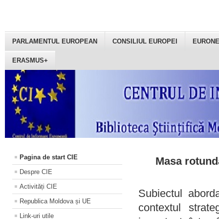
PARLAMENTUL EUROPEAN
CONSILIUL EUROPEI
EURON
ERASMUS+
Pagina de start CIE
Masa rotundă
Despre CIE
Activități CIE
Subiectul aborda
Republica Moldova și UE
contextul strat
Link-uri utile