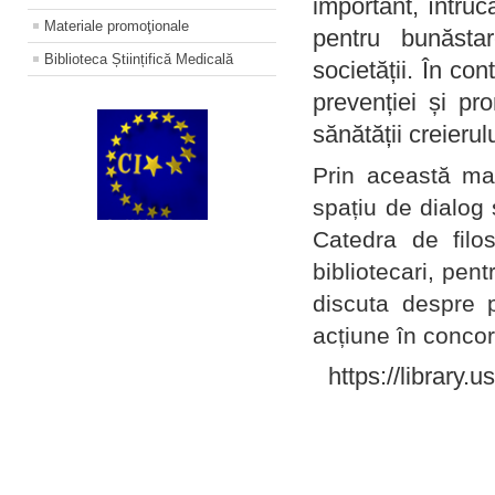
important, întruc
Materiale promoţionale
pentru bunăstar
Biblioteca Științifică Medicală
societății. În con
prevenției și pr
sănătății creierul
Prin această ma
spațiu de dialog 
Catedra de filo
bibliotecari, pent
discuta despre p
acțiune în concord
https://library.