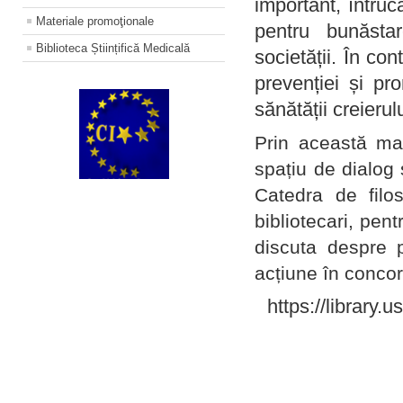
important, întruc
Materiale promoţionale
pentru bunăstar
Biblioteca Științifică Medicală
societății. În con
prevenției și pr
sănătății creierul
Prin această ma
spațiu de dialog 
Catedra de filo
bibliotecari, pent
discuta despre p
acțiune în concord
https://library.