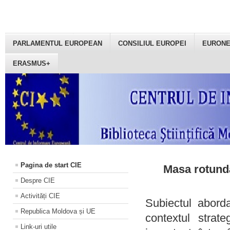
PARLAMENTUL EUROPEAN
CONSILIUL EUROPEI
EURON
ERASMUS+
Pagina de start CIE
Masa rotundă
Despre CIE
Activități CIE
Subiectul aborda
Republica Moldova și UE
contextul strat
Link-uri utile