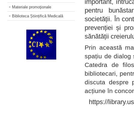
important, întruc
Materiale promoţionale
pentru bunăstar
Biblioteca Științifică Medicală
societății. În con
prevenției și pr
sănătății creierul
Prin această ma
spațiu de dialog 
Catedra de filo
bibliotecari, pent
discuta despre p
acțiune în concord
https://library.