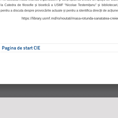
la Catedra de filosofie și bioetică a USMF “Nicolae Testemițanu” și bibliotecari,
pentru a discuta despre provocările actuale și pentru a identifica direcții de acțiune
https://library.usmf.md/ro/noutati/masa-rotunda-sanatatea-creier
Pagina de start CIE