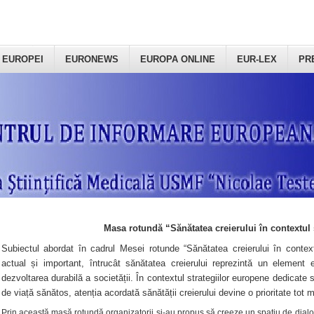
 EUROPEI
EURONEWS
EUROPA ONLINE
EUR-LEX
PR
Masa rotundă “Sănătatea creierului în contextul 
Subiectul abordat în cadrul Mesei rotunde “Sănătatea creierului în context
actual și important, întrucât sănătatea creierului reprezintă un element e
dezvoltarea durabilă a societății. În contextul strategiilor europene dedicate s
de viață sănătos, atenția acordată sănătății creierului devine o prioritate tot 
Prin această masă rotundă organizatorii şi-au propus să creeze un spațiu de dialog