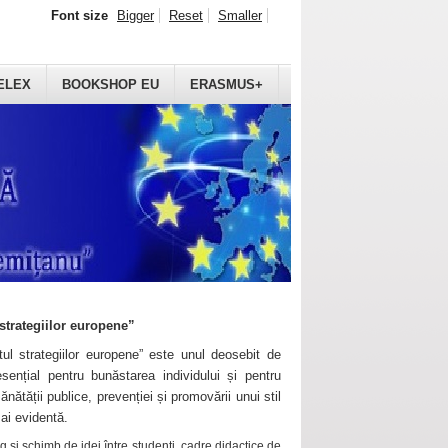
Font size
Bigger
Reset
Smaller
ELEX
BOOKSHOP EU
ERASMUS+
strategiilor europene”
ul strategiilor europene” este unul deosebit de
sențial pentru bunăstarea individului și pentru
ănătății publice, prevenției și promovării unui stil
mai evidentă.
 și schimb de idei între studenți, cadre didactice de