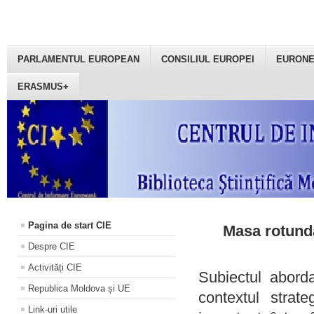
PARLAMENTUL EUROPEAN
CONSILIUL EUROPEI
EURON
ERASMUS+
Pagina de start CIE
Masa rotundă
Despre CIE
Activități CIE
Subiectul aborda
Republica Moldova și UE
contextul strat
Link-uri utile