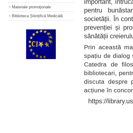
important, întruc
Materiale promoţionale
pentru bunăstar
Biblioteca Științifică Medicală
societății. În con
prevenției și pr
sănătății creierul
Prin această ma
spațiu de dialog 
Catedra de filo
bibliotecari, pent
discuta despre p
acțiune în concord
https://library.