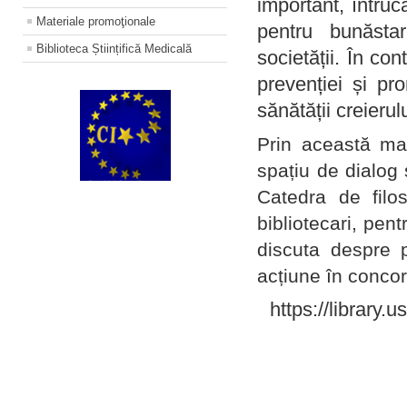
important, întruc
Materiale promoţionale
pentru bunăstar
Biblioteca Științifică Medicală
societății. În con
prevenției și pr
sănătății creierul
Prin această ma
spațiu de dialog 
Catedra de filo
bibliotecari, pent
discuta despre p
acțiune în concord
https://library.